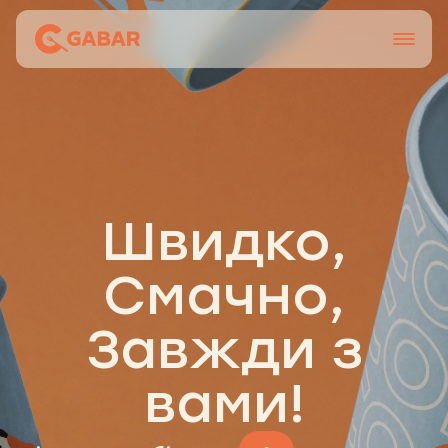
Меню
Контакти
Франшиза
Про нас
Швидко,
+38 0951677788
Смачно,
Завжди з
вами!