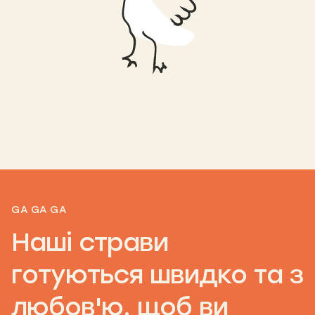
GA GA GA
Наші страви
готуються швидко та з
любов'ю, щоб ви