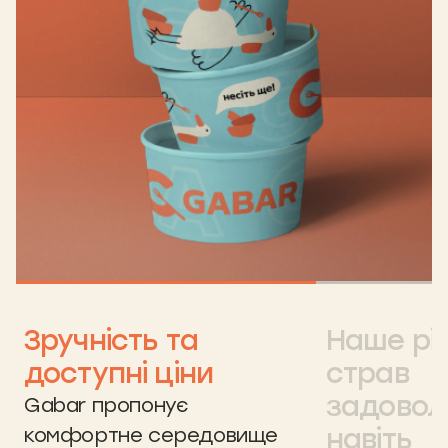
Зручність та
Наше рі
доступні ціни
страв
задовол
Gabar пропонує
навіть
комфортне середовище