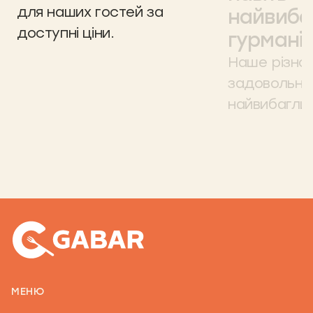
для наших гостей за
найвиба
доступні ціни.
гурманів
Наше різном
задовольнит
найвибаглив
МЕНЮ