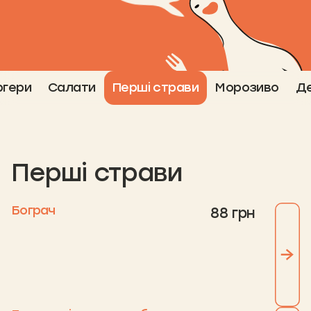
ргери
Салати
Перші страви
Морозиво
Д
Перші страви
Бограч
88 грн