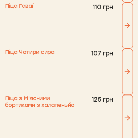
Піца Гаваї
110 грн
Піца Чотири сира
107 грн
Піца з М'ясними
125 грн
бортиками з халапеньйо