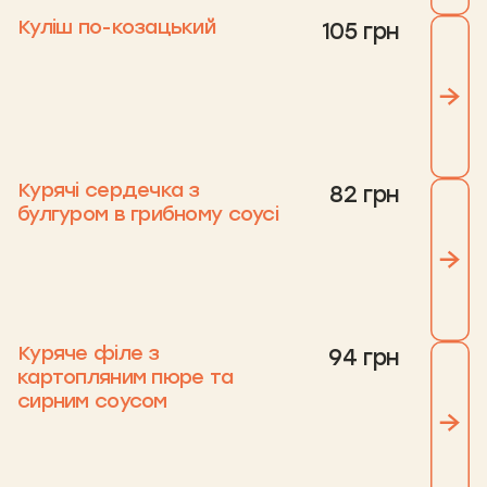
Куліш по-козацький
105 грн
Курячі сердечка з
82 грн
булгуром в грибному соусі
Куряче філе з
94 грн
картопляним пюре та
сирним соусом