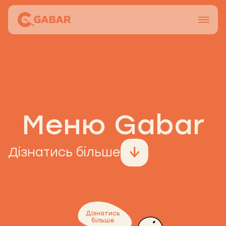
Меню
Контакти
Франшиза
Про нас
Меню Gabar
+38 0951677788
Дізнатись більше
Дізнатись
більше