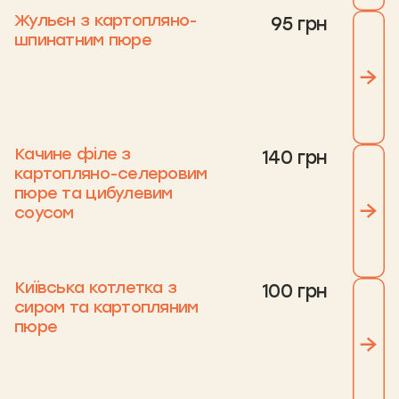
Жульєн з картопляно-
95 грн
шпинатним пюре
Качине філе з
140 грн
картопляно-селеровим
пюре та цибулевим
соусом
Київська котлетка з
100 грн
сиром та картопляним
пюре