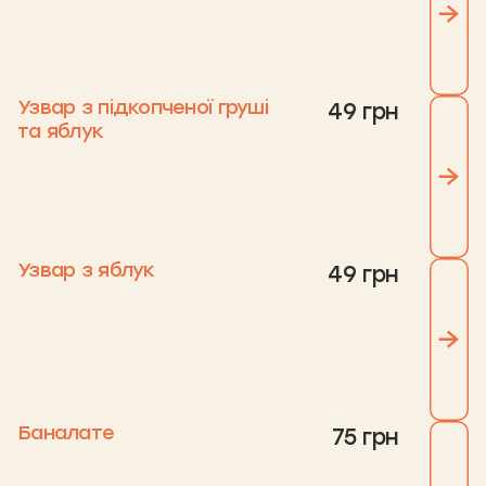
Узвар з підкопченої груші
49 грн
та яблук
Узвар з яблук
49 грн
Баналате
75 грн