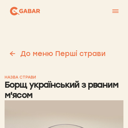
Меню
Контакти
Франшиза
До меню Перші страви
Про нас
+38 0951677788
НАЗВА СТРАВИ
Борщ український з рваним
м'ясом