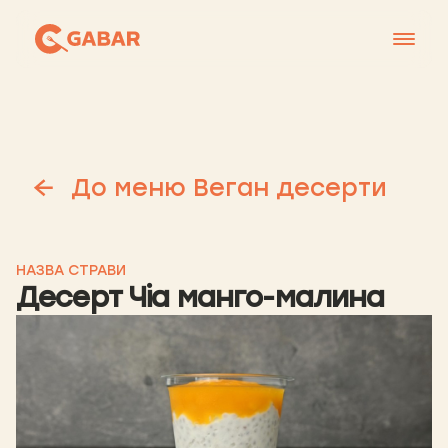
Меню
Контакти
Франшиза
До меню Веган десерти
Про нас
+38 0951677788
НАЗВА СТРАВИ
Десерт Чіа манго-малина