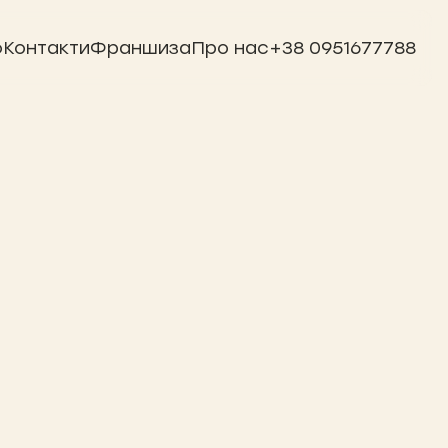
ю
Контакти
Франшиза
Про нас
+38 0951677788