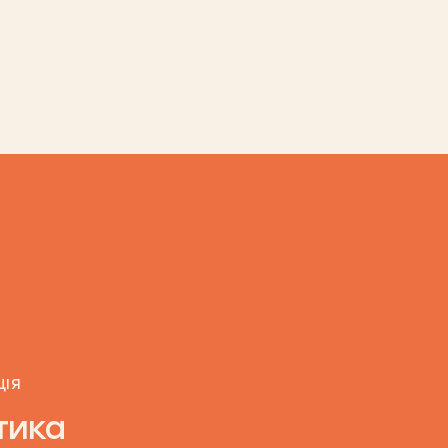
ЦІЯ
тика