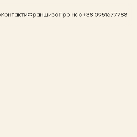
ю
Контакти
Франшиза
Про нас
+38 0951677788