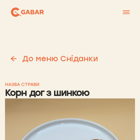
Меню
Контакти
Франшиза
До меню Сніданки
Про нас
+38 0951677788
НАЗВА СТРАВИ
Корн дог з шинкою