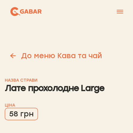
Меню
Контакти
Франшиза
До меню Кава та чай
Про нас
+38 0951677788
НАЗВА СТРАВИ
Лате прохолодне Large
ЦІНА
58 грн