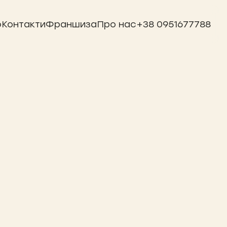
ю
Контакти
Франшиза
Про нас
+38 0951677788