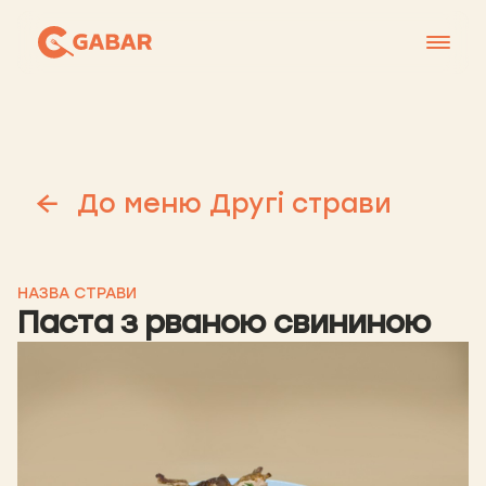
Меню
Контакти
Франшиза
До меню Другі страви
Про нас
+38 0951677788
НАЗВА СТРАВИ
Паста з рваною свининою