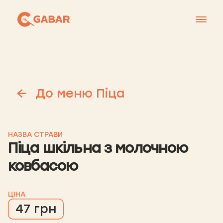
Меню
Контакти
Франшиза
До меню Піца
Про нас
+38 0951677788
НАЗВА СТРАВИ
Піца шкільна з молочною
ковбасою
ЦІНА
47 грн