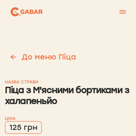
Меню
Контакти
Франшиза
До меню Піца
Про нас
+38 0951677788
НАЗВА СТРАВИ
Піца з М'ясними бортиками з
халапеньйо
ЦІНА
125 грн