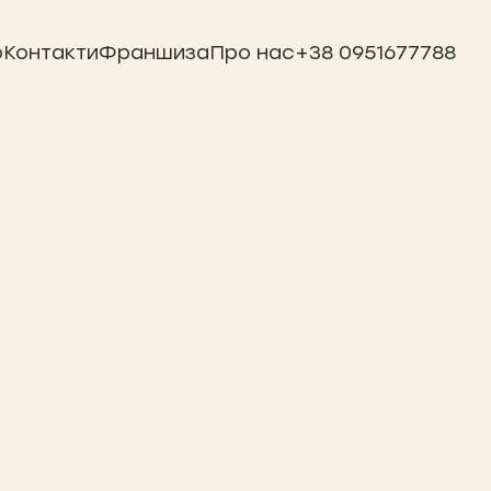
ю
Контакти
Франшиза
Про нас
+38 0951677788