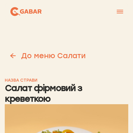
Меню
Контакти
Франшиза
До меню Салати
Про нас
+38 0951677788
НАЗВА СТРАВИ
Салат фірмовий з
креветкою