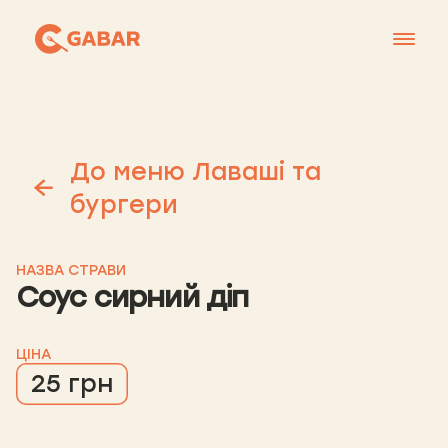
Меню
Контакти
До меню Лаваші та
Франшиза
бургери
Про нас
+38 0951677788
НАЗВА СТРАВИ
Соус сирний діп
ЦІНА
25 грн