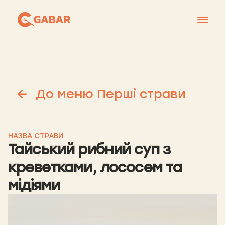
Меню
Контакти
Франшиза
До меню Перші страви
Про нас
+38 0951677788
НАЗВА СТРАВИ
Тайський рибний суп з
креветками, лососем та
мідіями