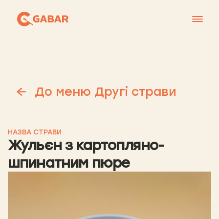
Меню
Контакти
Франшиза
До меню Другі страви
Про нас
+38 0951677788
НАЗВА СТРАВИ
Жульєн з картопляно-
шпинатним пюре